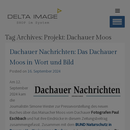
SKIP TO
CONTENT
Men
SHOP DELTA IMAGE
Finden – Liefern – Erleben
Tag Archives:
Projekt: Dachauer Moos
Dachauer Nachrichten: Das Dachauer
Moos in Wort und Bild
Posted on
16. September 2024
Am 12.
September
2024 kam
die
Journalistin Simone Wester zur Pressevorstellung des neuen
Buches über das Maisacher Moos vom Dachauer
Fotografen Paul
Eschbach
und hat ihre Eindrücke in diesem Zeitungsbeitrag
zusammengefasst. Zusammen mit dem
BUND Naturschutz in