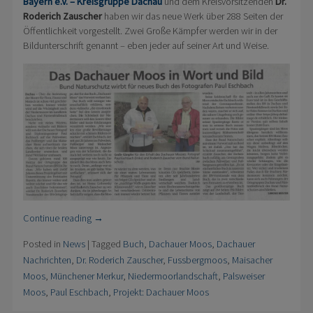
Bayern e.V. – Kreisgruppe Dachau
und dem Kreisvorsitzenden
Dr.
Roderich Zauscher
haben wir das neue Werk über 288 Seiten der
Öffentlichkeit vorgestellt. Zwei Große Kämpfer werden wir in der
Bildunterschrift genannt – eben jeder auf seiner Art und Weise.
Continue reading
→
Posted in
News
|
Tagged
Buch
,
Dachauer Moos
,
Dachauer
Nachrichten
,
Dr. Roderich Zauscher
,
Fussbergmoos
,
Maisacher
Moos
,
Münchener Merkur
,
Niedermoorlandschaft
,
Palsweiser
Moos
,
Paul Eschbach
,
Projekt: Dachauer Moos