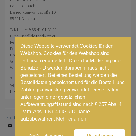
Paul Eschbach
Benediktenwandstraße 10
85221 Dachau
Telefon: +49 89 41 61 65 55
E-Mail pe@deltaadvice.eu
Registergericht: Amtsgericht München
Diese Webseite verwendet Cookies für den
Registernummer: HRB 184811
Webshop. Cookies für den Webshop sind
Umsatzsteueridentifikationsnummer: DE 270560371
technisch erforderlich. Daten für Marketing oder
Vertretungsberechtigte Geschäftsführung Dipl.-Ing (FH), Dipl.-
Wirtschaftsing.(FH) Paul Eschbach
Benutzer-ID werden darüber hinaus nicht
gespeichert. Bei einer Bestellung werden die
Zur Teilnahme an einem Streitbeilegungsverfahren vor einer
Bestelldaten gespeichert und für die Bestell- und
Verbraucherschlichtungsstelle sind wir nicht verpflichtet und nicht
Zahlungsabwicklung verwendet. Diese Daten
bereit.
unterliegen einer gesetzlichen
Aufbewahrungsfrist und sind nach § 257 Abs. 4
i.V.m. Abs. 1 Nr. 4 HGB 10 Jahre
Proudly powered by WordPress
|
Theme: Stay by
WordPress.com
.
aufzubewahren.
Mehr erfahren
Email
NEIN - ablehnen
JA - erlauben