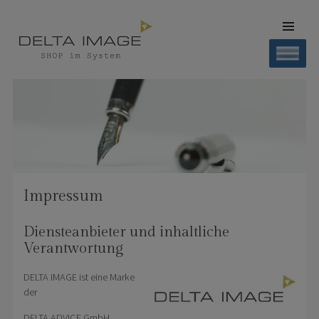
SKIP TO
CONTENT
Men
SHOP DELTA IMAGE
Finden – Liefern – Erleben
Impressum
Diensteanbieter und inhaltliche
Verantwortung
DELTA IMAGE ist eine Marke
der
DELTA ADVICE GmbH