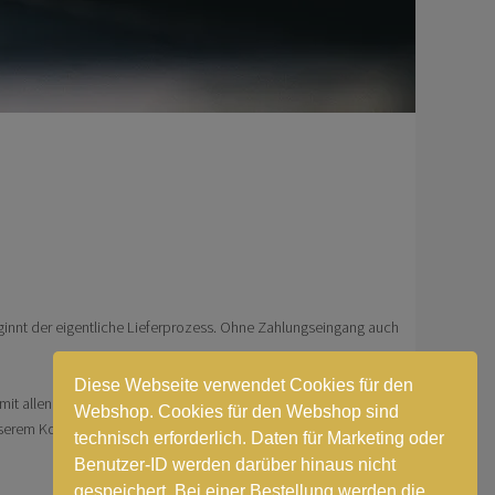
innt der eigentliche Lieferprozess. Ohne Zahlungseingang auch
Diese Webseite verwendet Cookies für den
 mit allen Angaben zur Banküberweisung angezeigt. Überlegen
Webshop. Cookies für den Webshop sind
erem Konto beginnt der eigentliche Lieferprozess. Ohne
technisch erforderlich. Daten für Marketing oder
Benutzer-ID werden darüber hinaus nicht
gespeichert. Bei einer Bestellung werden die