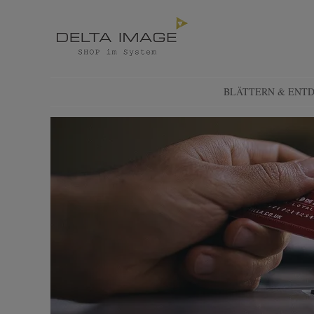
SHOP DELTA IMAGE
Finden – Liefern – Erleben
SKIP TO CONTENT
BLÄTTERN & ENT