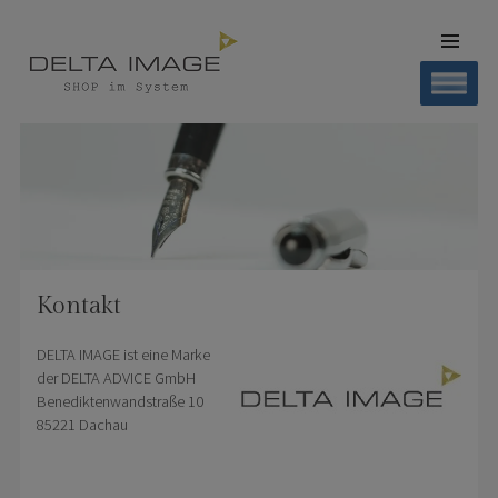
SKIP TO
CONTENT
Men
SHOP DELTA IMAGE
Finden – Liefern – Erleben
Kontakt
DELTA IMAGE ist eine Marke
der DELTA ADVICE GmbH
Benediktenwandstraße 10
85221 Dachau