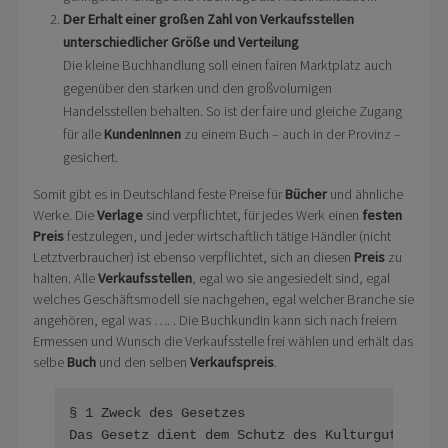
Der Erhalt einer großen Zahl von Verkaufsstellen
unterschiedlicher Größe und Verteilung
Die kleine Buchhandlung soll einen fairen Marktplatz auch
gegenüber den starken und den großvolumigen
Handelsstellen behalten. So ist der faire und gleiche Zugang
für alle
KundenInnen
zu einem Buch – auch in der Provinz –
gesichert.
Somit gibt es in Deutschland feste Preise für
Bücher
und ähnliche
Werke. Die
Verlage
sind verpflichtet, für jedes Werk einen
festen
Preis
festzulegen, und jeder wirtschaftlich tätige Händler (nicht
Letztverbraucher) ist ebenso verpflichtet, sich an diesen
Preis
zu
halten. Alle
Verkaufsstellen
, egal wo sie angesiedelt sind, egal
welches Geschäftsmodell sie nachgehen, egal welcher Branche sie
angehören, egal was …. . Die BuchkundIn kann sich nach freiem
Ermessen und Wunsch die Verkaufsstelle frei wählen und erhält das
selbe
Buch
und den selben
Verkaufspreis
.
§ 1
Das Gesetz dient dem Schutz des Kulturgutes Buch