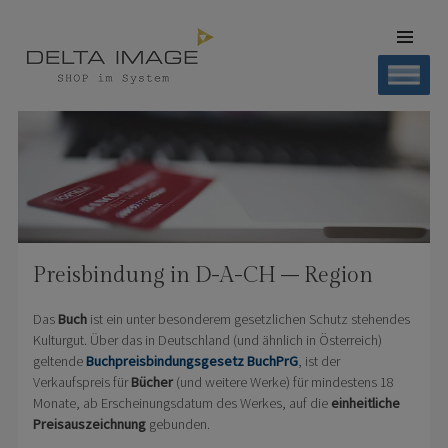
SKIP TO
CONTENT
Men
SHOP DELTA IMAGE
Finden – Liefern – Erleben
Preisbindung in D-A-CH – Region
Das
Buch
ist ein unter besonderem gesetzlichen Schutz stehendes
Kulturgut. Über das in Deutschland (und ähnlich in Österreich)
geltende
Buchpreisbindungsgesetz BuchPrG
, ist der
Verkaufspreis für
Bücher
(und weitere Werke) für mindestens 18
Monate, ab Erscheinungsdatum des Werkes, auf die
einheitliche
Preisauszeichnung
gebunden.