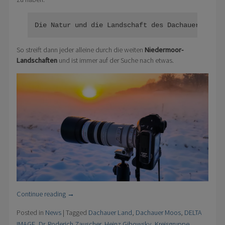
Die Natur und die Landschaft des Dachauer Moose
So streift dann jeder alleine durch die weiten
Niedermoor-
Landschaften
und ist immer auf der Suche nach etwas.
Continue reading
→
Posted in
News
|
Tagged
Dachauer Land
,
Dachauer Moos
,
DELTA
IMAGE
,
Dr. Roderich Zauscher
,
Heinz Gibowsky
,
Kreisgruppe