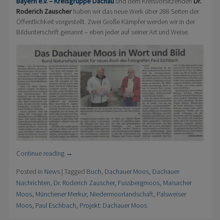
Bayern e.V. – Kreisgruppe Dachau
und dem Kreisvorsitzenden
Dr.
Roderich Zauscher
haben wir das neue Werk über 288 Seiten der
Öffentlichkeit vorgestellt. Zwei Große Kämpfer werden wir in der
Bildunterschrift genannt – eben jeder auf seiner Art und Weise.
Continue reading
→
Posted in
News
|
Tagged
Buch
,
Dachauer Moos
,
Dachauer
Nachrichten
,
Dr. Roderich Zauscher
,
Fussbergmoos
,
Maisacher
Moos
,
Münchener Merkur
,
Niedermoorlandschaft
,
Palsweiser
Moos
,
Paul Eschbach
,
Projekt: Dachauer Moos