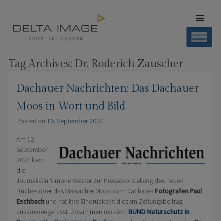
SKIP TO
CONTENT
Men
SHOP DELTA IMAGE
Finden – Liefern – Erleben
Tag Archives:
Dr. Roderich Zauscher
Dachauer Nachrichten: Das Dachauer
Moos in Wort und Bild
Posted on
16. September 2024
Am 12.
September
2024 kam
die
Journalistin Simone Wester zur Pressevorstellung des neuen
Buches über das Maisacher Moos vom Dachauer
Fotografen Paul
Eschbach
und hat ihre Eindrücke in diesem Zeitungsbeitrag
zusammengefasst. Zusammen mit dem
BUND Naturschutz in