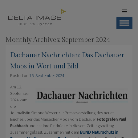
SKIP TO
CONTENT
Men
SHOP DELTA IMAGE
Finden – Liefern – Erleben
Monthly Archives:
September 2024
Dachauer Nachrichten: Das Dachauer
Moos in Wort und Bild
Posted on
16. September 2024
Am 12.
September
2024 kam
die
Journalistin Simone Wester zur Pressevorstellung des neuen
Buches über das Maisacher Moos vom Dachauer
Fotografen Paul
Eschbach
und hat ihre Eindrücke in diesem Zeitungsbeitrag
zusammengefasst. Zusammen mit dem
BUND Naturschutz in