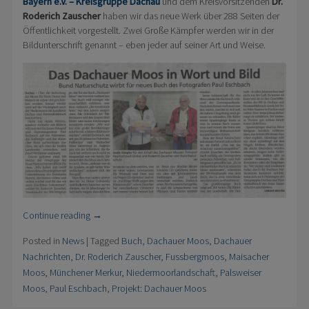
Bayern e.V. – Kreisgruppe Dachau
und dem Kreisvorsitzenden
Dr.
Roderich Zauscher
haben wir das neue Werk über 288 Seiten der
Öffentlichkeit vorgestellt. Zwei Große Kämpfer werden wir in der
Bildunterschrift genannt – eben jeder auf seiner Art und Weise.
Continue reading
→
Posted in
News
|
Tagged
Buch
,
Dachauer Moos
,
Dachauer
Nachrichten
,
Dr. Roderich Zauscher
,
Fussbergmoos
,
Maisacher
Moos
,
Münchener Merkur
,
Niedermoorlandschaft
,
Palsweiser
Moos
,
Paul Eschbach
,
Projekt: Dachauer Moos