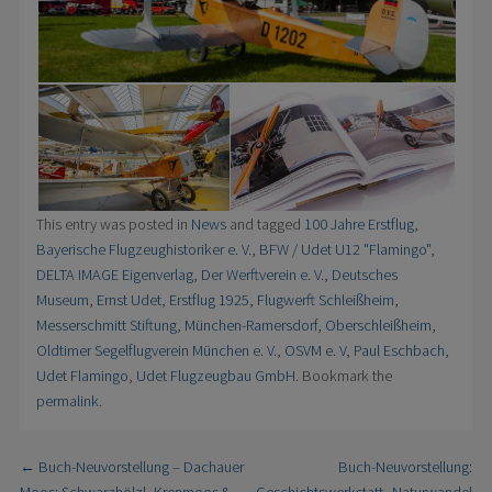
This entry was posted in
News
and tagged
100 Jahre Erstflug
,
Bayerische Flugzeughistoriker e. V.
,
BFW / Udet U12 "Flamingo"
,
DELTA IMAGE Eigenverlag
,
Der Werftverein e. V.
,
Deutsches
Museum
,
Ernst Udet
,
Erstflug 1925
,
Flugwerft Schleißheim
,
Messerschmitt Stiftung
,
München-Ramersdorf
,
Oberschleißheim
,
Oldtimer Segelflugverein München e. V.
,
OSVM e. V
,
Paul Eschbach
,
Udet Flamingo
,
Udet Flugzeugbau GmbH
. Bookmark the
permalink
.
←
Buch-Neuvorstellung – Dachauer
Buch-Neuvorstellung:
Post navigation
Moos: Schwarzhölzl, Krenmoos &
Geschichtswerkstatt „Naturwandel