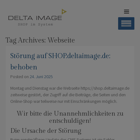
SKIP TO
CONTENT
Men
SHOP DELTA IMAGE
Finden – Liefern – Erleben
Tag Archives:
Webseite
Störung auf SHOP.deltaimage.de:
behoben
Posted on
24. Juni 2025
Montag und Dienstag war die Webseite https://shop.deltaimage.de
zeitweise gestört, der Zugriff auf die Beiträge, die Seiten und den
Online-Shop war teilweise nur mit Einschränkungen möglich.
Wir bitte die Unannehmlichkeiten zu
entschuldigen!
Die Ursache der Störung
Beim regelmäßigen Update des CMS Systems ist ein Fehler