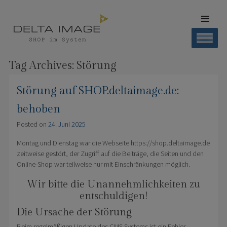
SKIP TO
CONTENT
Men
SHOP DELTA IMAGE
Finden – Liefern – Erleben
Tag Archives:
Störung
Störung auf SHOP.deltaimage.de:
behoben
Posted on
24. Juni 2025
Montag und Dienstag war die Webseite https://shop.deltaimage.de
zeitweise gestört, der Zugriff auf die Beiträge, die Seiten und den
Online-Shop war teilweise nur mit Einschränkungen möglich.
Wir bitte die Unannehmlichkeiten zu
entschuldigen!
Die Ursache der Störung
Beim regelmäßigen Update des CMS Systems ist ein Fehler