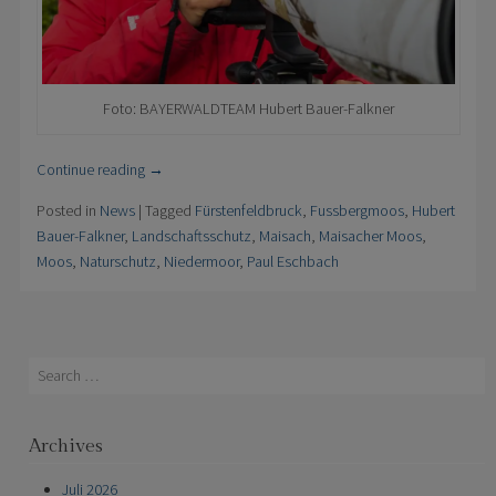
Foto: BAYERWALDTEAM Hubert Bauer-Falkner
Continue reading
→
Posted in
News
|
Tagged
Fürstenfeldbruck
,
Fussbergmoos
,
Hubert
Bauer-Falkner
,
Landschaftsschutz
,
Maisach
,
Maisacher Moos
,
Moos
,
Naturschutz
,
Niedermoor
,
Paul Eschbach
Search
Archives
Juli 2026