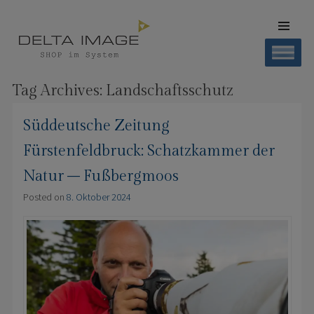
SKIP TO
CONTENT
Men
SHOP DELTA IMAGE
Finden – Liefern – Erleben
Tag Archives:
Landschaftsschutz
Süddeutsche Zeitung
Fürstenfeldbruck: Schatzkammer der
Natur – Fußbergmoos
Posted on
8. Oktober 2024