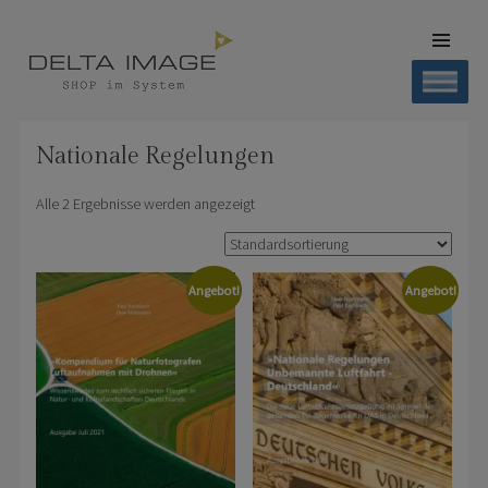
SKIP TO
CONTENT
Men
SHOP DELTA IMAGE
Finden – Liefern – Erleben
Nationale Regelungen
Alle 2 Ergebnisse werden angezeigt
Angebot!
Angebot!