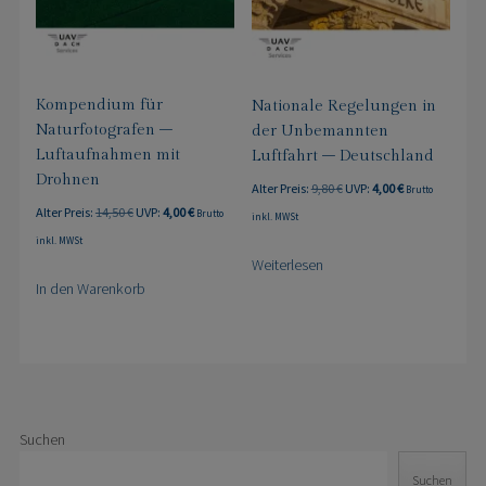
Kompendium für
Nationale Regelungen in
Naturfotografen –
der Unbemannten
Luftaufnahmen mit
Luftfahrt – Deutschland
Drohnen
Ursprünglicher
Aktueller
Alter Preis:
9,80
€
UVP:
4,00
€
Brutto
Ursprünglicher
Aktueller
Preis
Preis
Alter Preis:
14,50
€
UVP:
4,00
€
Brutto
inkl. MWSt
Preis
Preis
war:
ist:
inkl. MWSt
war:
ist:
9,80 €
4,00 €.
Weiterlesen
14,50 €
4,00 €.
In den Warenkorb
Suchen
Suchen