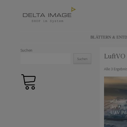
SHOP DELTA IMAGE
Finden – Liefern – Erleben
SKIP TO CONTENT
BLÄTTERN & ENT
Suchen
LuftVO
Suchen
Alle 3 Ergebn