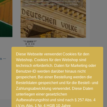
Diese Webseite verwendet Cookies für den
en –
Nationale Regelungen in der
Webshop. Cookies für den Webshop sind
Unbemannten Luftfahrt – Deutschland
technisch erforderlich. Daten für Marketing oder
Benutzer-ID werden darüber hinaus nicht
Ursprünglicher
Aktueller
Alter Preis:
9,80
€
UVP:
4,00
€
Brutto inkl. MWSt
gespeichert. Bei einer Bestellung werden die
Preis
Preis
Weiterlesen
war:
ist:
Bestelldaten gespeichert und für die Bestell- und
9,80 €
4,00 €.
Zahlungsabwicklung verwendet. Diese Daten
unterliegen einer gesetzlichen
Aufbewahrungsfrist und sind nach § 257 Abs. 4
i.V.m. Abs. 1 Nr. 4 HGB 10 Jahre