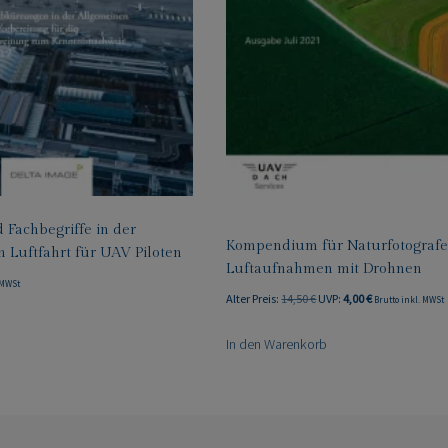
 Fachbegriffe in der
Kompendium für Naturfotograf
 Luftfahrt für UAV Piloten
Luftaufnahmen mit Drohnen
 MWSt
Ursprünglicher
Aktueller
Alter Preis:
14,50
€
UVP:
4,00
€
Brutto inkl. MWSt
Preis
Preis
In den Warenkorb
war:
ist:
14,50 €
4,00 €.