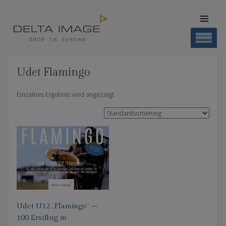
SKIP TO
CONTENT
Men
SHOP DELTA IMAGE
Finden – Liefern – Erleben
Udet Flamingo
Einzelnes Ergebnis wird angezeigt
Udet U12 „Flamingo“ –
100 Erstflug in