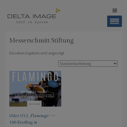
SKIP TO
CONTENT
Men
SHOP DELTA IMAGE
Finden – Liefern – Erleben
Messerschmitt Stiftung
Einzelnes Ergebnis wird angezeigt
Udet U12 „Flamingo“ –
100 Erstflug in