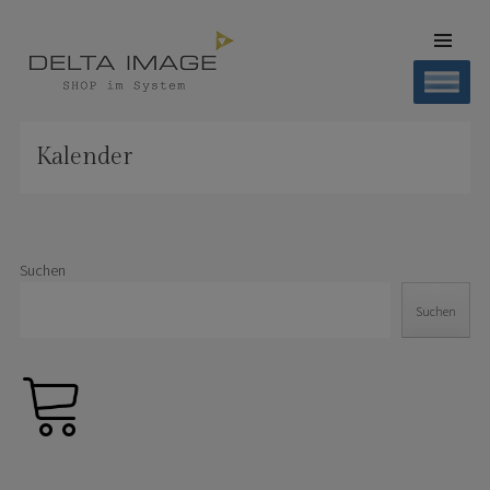
SKIP TO
CONTENT
Men
SHOP DELTA IMAGE
Finden – Liefern – Erleben
Kalender
Suchen
Suchen