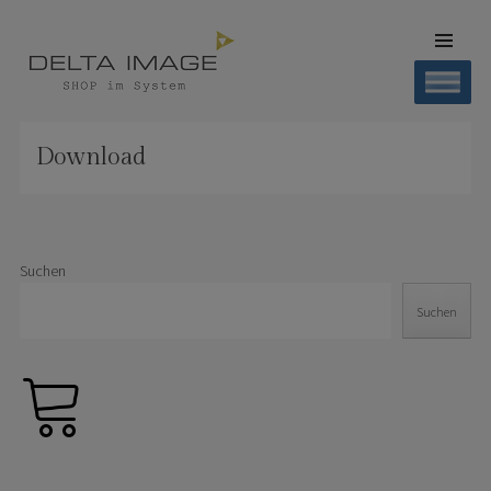
SKIP TO
CONTENT
Men
SHOP DELTA IMAGE
Finden – Liefern – Erleben
Download
Suchen
Suchen