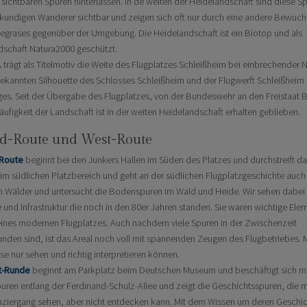
 sichtbaren Spuren hinterlassen. In de weiten der Heidelandschaft sind diese S
kundigen Wanderer sichtbar und zeigen sich oft nur durch eine andere Bewuc
egrases gegenüber der Umgebung. Die Heidelandschaft ist ein Biotop und als
dschaft Natura2000 geschützt.
1
trägt als Titelmotiv die Weite des Flugplatzes Schleißheim bei einbrechender 
bekannten Silhouette des Schlosses Schleißheim und der Flugwerft Schleißheim im
ges. Seit der Übergabe des Flugplatzes, von der Bundeswehr an den Freistaat B
äufigkeit der Landschaft ist in der weiten Heidelandschaft erhalten geblieben.
Süd-Route und West-Route
Route
beginnt bei den Junkers Hallen im Süden des Platzes und durchstreift d
im südlichen Platzbereich und geht an der südlichen Flugplatzgeschichte auch 
n Wälder und untersucht die Bodenspuren im Wald und Heide. Wir sehen dabei
und Infrastruktur die noch in den 80er Jahren standen. Sie waren wichtige Ele
eines modernen Flugplatzes. Auch nachdem viele Spuren in der Zwischenzeit
nden sind, ist das Areal noch voll mit spannenden Zeugen des Flugbetriebes.
se nur sehen und richtig interpretieren können.
t-Runde
beginnt am Parkplatz beim Deutschen Museum und beschäftigt sich m
ren entlang der Ferdinand-Schulz-Allee und zeigt die Geschichtsspuren, die 
ziergang sehen, aber nicht entdecken kann. Mit dem Wissen um deren Geschi