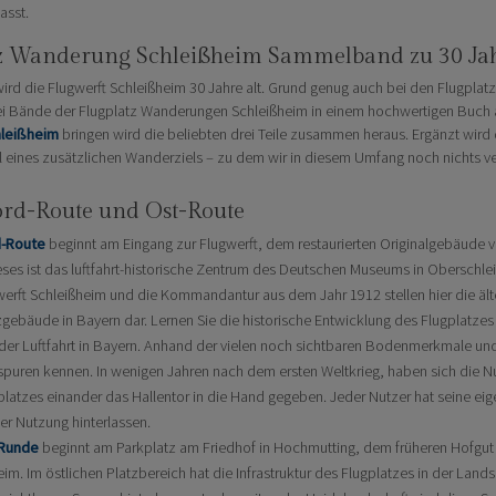
sst.
tz Wanderung Schleißheim Sammelband zu 30 J
wird die Flugwerft Schleißheim 30 Jahre alt. Grund genug auch bei den Flugp
drei Bände der Flugplatz Wanderungen Schleißheim in einem hochwertigen Buc
hleißheim
bringen wird die beliebten drei Teile zusammen heraus. Ergänzt wird
 eines zusätzlichen Wanderziels – zu dem wir in diesem Umfang noch nichts ve
Nord-Route und Ost-Route
-Route
beginnt am Eingang zur Flugwerft, dem restaurierten Originalgebäude 
eses ist das luftfahrt-historische Zentrum des Deutschen Museums in Oberschle
werft Schleißheim und die Kommandantur aus dem Jahr 1912 stellen hier die ält
zgebäude in Bayern dar. Lernen Sie die historische Entwicklung des Flugplatzes
er Luftfahrt in Bayern. Anhand der vielen noch sichtbaren Bodenmerkmale un
puren kennen. In wenigen Jahren nach dem ersten Weltkrieg, haben sich die N
platzes einander das Hallentor in die Hand gegeben. Jeder Nutzer hat seine ei
er Nutzung hinterlassen.
Runde
beginnt am Parkplatz am Friedhof in Hochmutting, dem früheren Hofgut
im. Im östlichen Platzbereich hat die Infrastruktur des Flugplatzes in der Lands