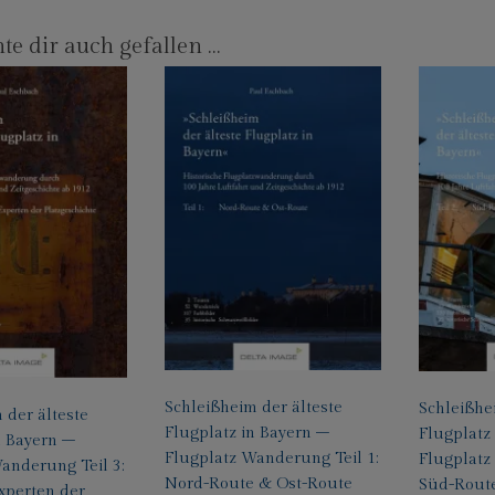
te dir auch gefallen …
Schleißheim der älteste
Schleißhe
 der älteste
Flugplatz in Bayern –
Flugplatz
n Bayern –
Flugplatz Wanderung Teil 1:
Flugplatz
anderung Teil 3:
Nord-Route & Ost-Route
Süd-Rout
xperten der