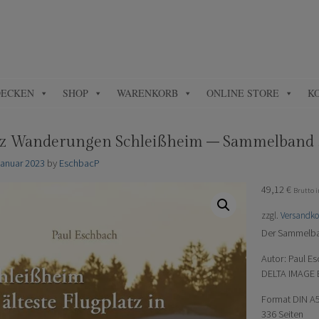
DECKEN
SHOP
WARENKORB
ONLINE STORE
K
tz Wanderungen Schleißheim – Sammelband 3
Januar 2023
by
EschbacP
49,12
€
Brutto 
zzgl.
Versandko
Der Sammelban
Autor: Paul E
DELTA IMAGE E
Format DIN A
336 Seiten