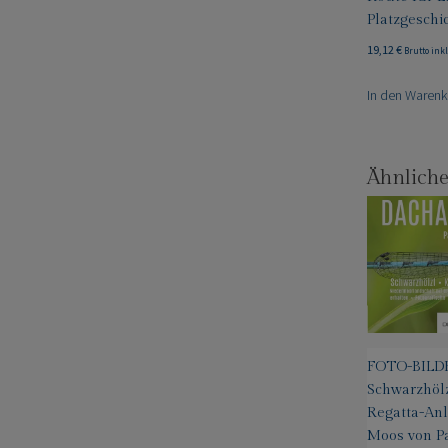
Platzgeschi
19,12
€
Brutto ink
In den Waren
Ähnliche
FOTO-BILD
Schwarzhöl
Regatta-An
Moos von P