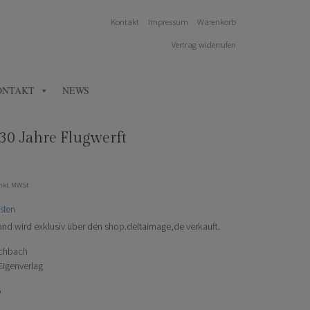
Kontakt
Impressum
Warenkorb
Vertrag widerrufen
ONTAKT
NEWS
0 Jahre Flugwerft
inkl. MWSt
sten
d wird exklusiv über den shop.deltaimage,de verkauft.
schbach
igenverlag
5