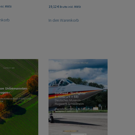
19,12
€
inkl. MWSt
Brutto inkl. MWSt
enkorb
In den Warenkorb