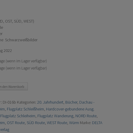
RD, OST, SÜD, WEST)
le
er
che Schwarzweißbilder
ng 2022
 Tage (wenn im Lager verfügbar)
age (wenn im Lager verfügbar)
In den Warenkorb
r:
DI-016b
Kategorien:
20. Jahrhundert
,
Bücher
,
Dachau -
eim
,
Flugplatz Schleißheim
,
Hardcover-gebundene Ausg.
:
Flugplatz Schleiheim
,
Flugplatz Wanderung
,
NORD Route
,
eim
,
OST Route
,
SÜD Route
,
WEST Route
,
Würm
Marke:
DELTA
verlag