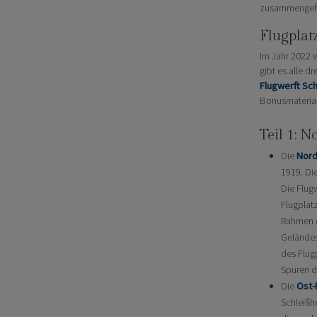
zusammengefa
Flugpla
Im Jahr 2022 
gibt es alle 
Flugwerft Sc
Bonusmaterial
Teil 1: 
Die
Nord
1919. Di
Die Flug
Flugplat
Rahmen d
Geländes
des Flug
Spuren d
Die
Ost-
Schleißhe