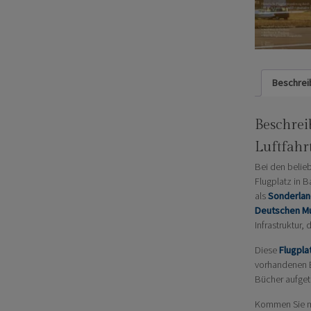
Beschrei
Beschre
Luftfahr
Bei den belie
Flugplatz in B
als
Sonderlan
Deutschen 
Infrastruktur
Diese
Flugpl
vorhandenen B
Bücher aufget
Kommen Sie mit