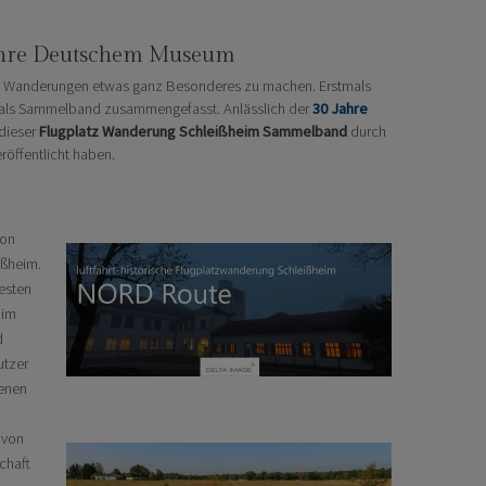
ahre Deutschem Museum
latz Wanderungen etwas ganz Besonderes zu machen. Erstmals
h als Sammelband zusammengefasst. Anlässlich der
30 Jahre
 dieser
Flugplatz Wanderung Schleißheim
Sammelband
durch
röffentlicht haben.
von
ißheim.
esten
 im
d
utzer
genen
 von
chaft