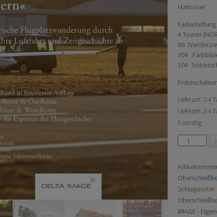
Hartcover
Fadenheftung
4 Touren (NO
86 Wanderzie
304 Farbbild
104 historis
Ersterscheinu
Lieferzeit: 2-4
Lieferzeit:
2-4 T
5 vorrätig
Flugplatz
Wanderungen
Schleißheim
Artikelnumme
-
Oberschleißh
Sammelband
Schlagwörter
30
Oberschleißh
Jahre
IMAGE - Eigen