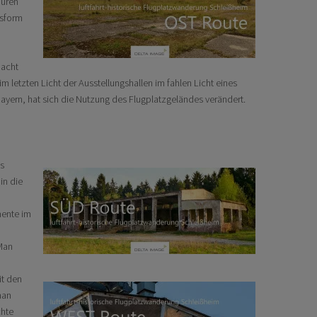
puren
hsform
Nacht
 letzten Licht der Ausstellungshallen im fahlen Licht eines
ayern, hat sich die Nutzung des Flugplatzgeländes verändert.
as
in die
mente im
 Man
it den
man
chte