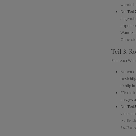
wandelt 
Der
Teil 
Jugendbe
abgeriss
Wandel a
Ohne die
Teil 3: R
Ein neuer Wand
Neben de
besichtig
richtig 
Für die I
ausgestat
Der
Teil 
viele un
es die k
Luftfahrt