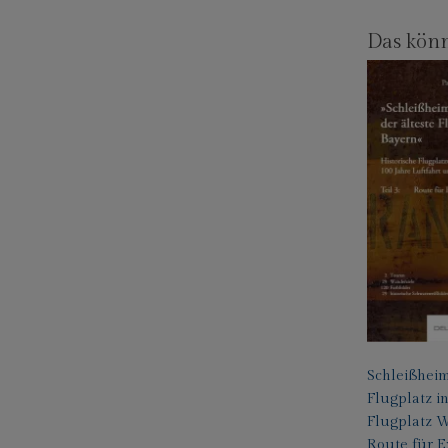
Das könn
Schleißheim
Flugplatz i
Flugplatz W
Route für E