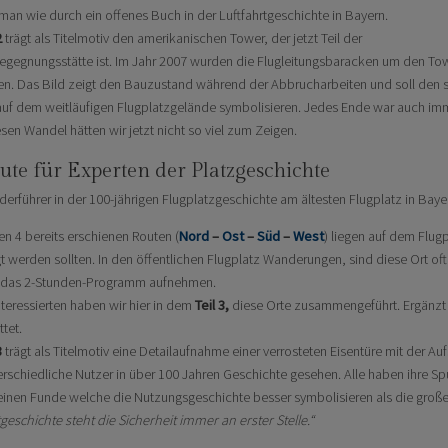
man wie durch ein offenes Buch in der Luftfahrtgeschichte in Bayern.
2
trägt als Titelmotiv den amerikanischen Tower, der jetzt Teil der
gegnungsstätte ist. Im Jahr 2007 wurden die Flugleitungsbaracken um den To
en. Das Bild zeigt den Bauzustand während der Abbrucharbeiten und soll den s
uf dem weitläufigen Flugplatzgelände symbolisieren. Jedes Ende war auch i
sen Wandel hätten wir jetzt nicht so viel zum Zeigen.
oute für Experten der Platzgeschichte
erführer in der 100-jährigen Flugplatzgeschichte am ältesten Flugplatz in Bayern 
n 4 bereits erschienen Routen (
Nord
–
Ost
–
Süd
–
West
) liegen auf dem Flug
t werden sollten. In den öffentlichen Flugplatz Wanderungen, sind diese Ort oft z
in das 2-Stunden-Programm aufnehmen.
nteressierten haben wir hier in dem
Teil 3,
diese Orte zusammengeführt. Ergänzt 
tet.
3
trägt als Titelmotiv eine Detailaufnahme einer verrosteten Eisentüre mit der Aufs
terschiedliche Nutzer in über 100 Jahren Geschichte gesehen. Alle haben ihre Sp
leinen Funde welche die Nutzungsgeschichte besser symbolisieren als die gro
geschichte steht die Sicherheit immer an erster Stelle.“