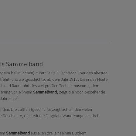
 als Sammelband
ßheim bei München), führt Sie Paul Eschbach über den ältesten
tfahrt- und Zeitgeschichte, ab dem Jahr 1912, bis in das Heute
e Luft- und Raumfahrt des weltgrößten Technikmuseums, dem
anderung Schleißheim
Sammelband
, zeigt die noch bestehende
Jahren auf.
en. Die Luftfahrtgeschichte zeigt sich an den vielen
Geschichte, dass wir die Flugplatz Wanderungen in drei
esem
Sammelband
aus allen drei einzelnen Büchern