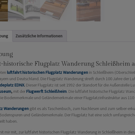
Flugwerft
Menge
bung
Zusätzliche Informationen
ibung
t-historische Flugplatz Wanderung Schleißheim
bten
luftfahrt historischen Flugplatz Wanderung
en
in Schleißheim (Oberschlei
ayern und Deutschland. Die Flugplatz Wanderung streift durch 100 Jahre der Luf
deplatz EDNX
.
Dieser Flugplatz ist seit 1992 der Standort für die Außenstell
Museum
,
mit der
Flugwerft Schleißheim
. Die luftfahrt historische Flugplatz W
, die Bodenmerkmale und Geländemerkmale einer Flugplatzinfrastruktur aus 110 
atz Wanderungen
gibt es als Taschenbuch, zum Nachlesen und zum selber-erkund
odenspuren und Geländemerkmale. Der Flugplatz hat eine solch umfangreiche 
eilt haben.
 mir mit, zur luftfahrt historischen Flugplatz Wanderung in Schleißheim in di