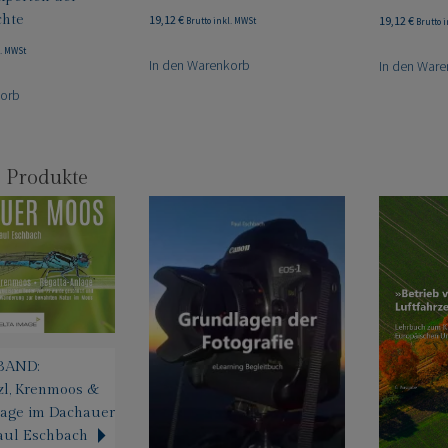
chte
19,12
€
19,12
€
Brutto inkl. MWSt
Brutto 
l. MWSt
In den Warenkorb
In den War
korb
 Produkte
BAND:
zl, Krenmoos &
lage im Dachauer
aul Eschbach